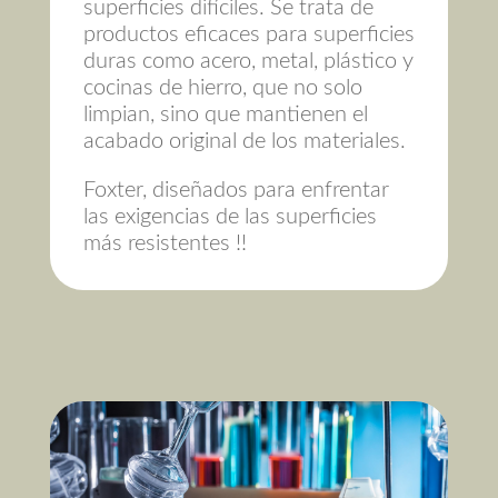
superficies difíciles. Se trata de
productos eficaces para superficies
duras como acero, metal, plástico y
cocinas de hierro, que no solo
limpian, sino que mantienen el
acabado original de los materiales.
Foxter, diseñados para enfrentar
las exigencias de las superficies
más resistentes !!