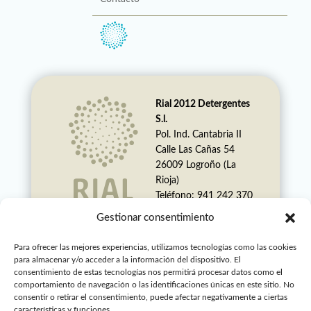
Rial 2012 Detergentes
S.l.
Pol. Ind. Cantabria II
Calle Las Cañas 54
26009 Logroño (La
Rioja)
Teléfono: 941 242 370
Whatsapp: 621 231
Gestionar consentimiento
187
info@rialdetergentes.co
Para ofrecer las mejores experiencias, utilizamos tecnologías como las cookies
m
para almacenar y/o acceder a la información del dispositivo. El
consentimiento de estas tecnologías nos permitirá procesar datos como el
Foxter es una marca
comportamiento de navegación o las identificaciones únicas en este sitio. No
registrada
consentir o retirar el consentimiento, puede afectar negativamente a ciertas
características y funciones.