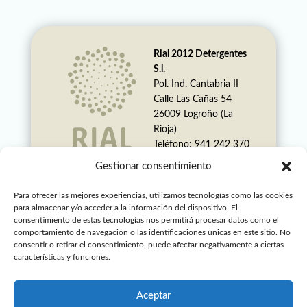
Rial 2012 Detergentes
S.l.
Pol. Ind. Cantabria II
Calle Las Cañas 54
26009 Logroño (La
Rioja)
Teléfono: 941 242 370
Whatsapp: 621 231
Gestionar consentimiento
187
info@rialdetergentes.co
Para ofrecer las mejores experiencias, utilizamos tecnologías como las cookies
m
para almacenar y/o acceder a la información del dispositivo. El
consentimiento de estas tecnologías nos permitirá procesar datos como el
Foxter es una marca
comportamiento de navegación o las identificaciones únicas en este sitio. No
registrada
consentir o retirar el consentimiento, puede afectar negativamente a ciertas
características y funciones.
de Rial 2012
Detergentes, S.L.
Aceptar